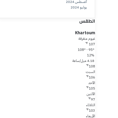
أغسطس 2024
يوليو 2024
الطقس
Khartoum
غيوم متفرقة
℉
107
108º - 95º
12%
4.18 ميل/ساعة
℉
108
السبت
℉
106
الأحد
℉
105
الأثنين
℉
97
الثلاثاء
℉
103
الأربعاء