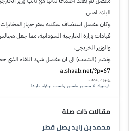
مفضل لم يعقد اجتماعا ثنائيا مع نائب وزير الخا
البلاد امس.
وكان مفضل استضاف بمكتبه بمقر جهاز المخابرات ب
قيادات وزارة الخارجية السودانية، مما جعل مجالس
والوزير الخريجي.
وتشير (الشعب) الى ان مفضل شهد اللقاء الذي ج
يوليو 9, 2024
فيسبوك
‫X
ماسنجر
ماسنجر
واتساب
تيلقرام
طباعة
مقالات ذات صلة
محمد بن زايد يصل قطر