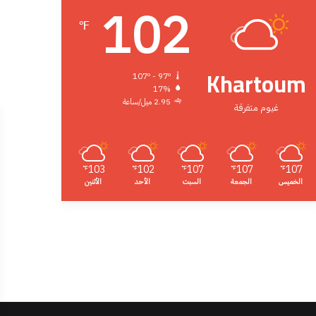
102
℉
Khartoum
107º - 97º
17%
2.95 ميل/ساعة
غيوم متفرقة
103
102
107
107
107
℉
℉
℉
℉
℉
الخميس
الجمعة
السبت
الأحد
الأثنين