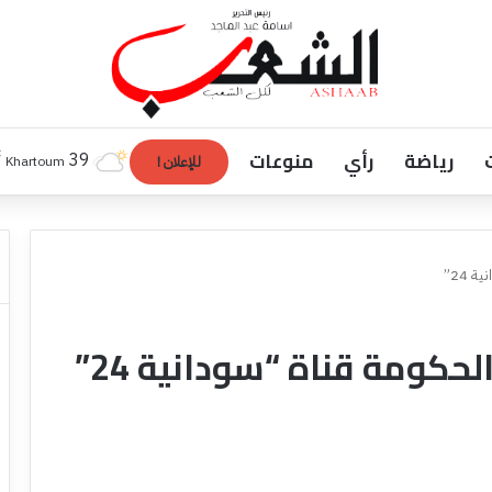
رياضة
رأي
منوعات
℃
39
Khartoum
للإعلان !