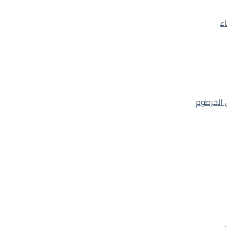
اء
 الخرطوم