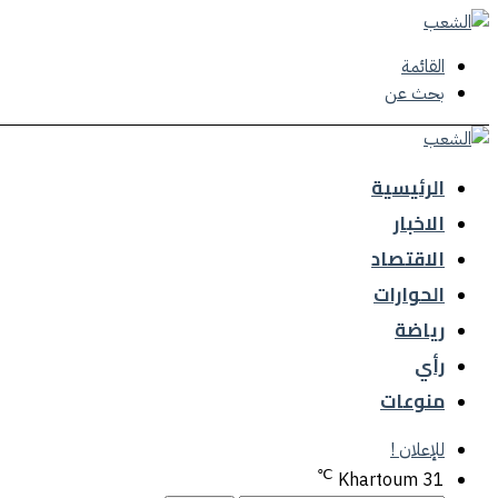
القائمة
بحث عن
الرئيسية
الاخبار
الاقتصاد
الحوارات
رياضة
رأي
منوعات
للإعلان !
℃
Khartoum
31