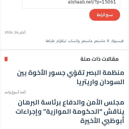
نسخ الرابط
يناير 26, 2026
فيسبوك
‫X
ماسنجر
ماسنجر
واتساب
تيلقرام
طباعة
مقالات ذات صلة
منظمة البصر تقوّي جسور الأخوة بين
السودان واريتريا
منذ أسبوع واحد
مجلس الأمن والدفاع برئاسة البرهان
يناقش “الحكومة الموازية” وإجراءات
أبوظبي الأخيرة