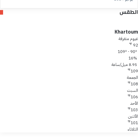
الطقس
Khartoum
غيوم متفرقة
℉
92
109º - 90º
16%
8.95 ميل/ساعة
℉
109
الجمعة
℉
108
السبت
℉
106
الأحد
℉
103
الأثنين
℉
101
الثلاثاء