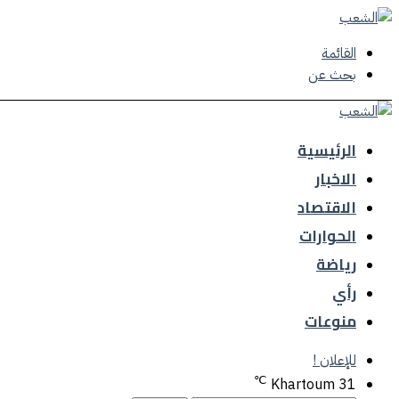
القائمة
بحث عن
الرئيسية
الاخبار
الاقتصاد
الحوارات
رياضة
رأي
منوعات
للإعلان !
℃
Khartoum
31