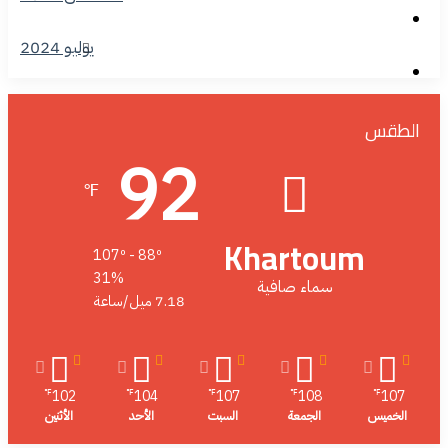
يوليو 2024
الطقس
92
℉
Khartoum
107º - 88º
31%
سماء صافية
7.18 ميل/ساعة
102
104
107
108
107
℉
℉
℉
℉
℉
الخميس
الجمعة
السبت
الأحد
الأثنين