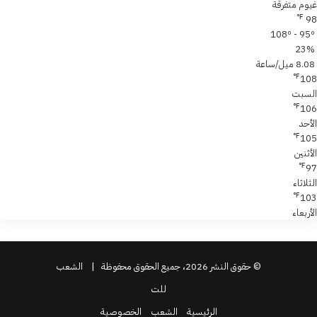
غيوم متفرقة
℉
98
108º - 95º
23%
8.08 ميل/ساعة
℉
108
السبت
℉
106
الأحد
℉
105
الأثنين
℉
97
الثلاثاء
℉
103
الأربعاء
© حقوق النشر 2026، جميع الحقوق محفوظة |
الشعب
للت
الرئيسية
الشعب
الخصوصية