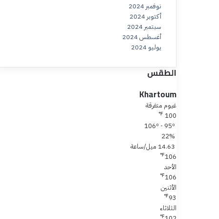
نوفمبر 2024
أكتوبر 2024
سبتمبر 2024
أغسطس 2024
يوليو 2024
الطقس
Khartoum
غيوم متفرقة
℉
100
106º - 95º
22%
14.63 ميل/ساعة
℉
106
الأحد
℉
106
الأثنين
℉
93
الثلاثاء
℉
102