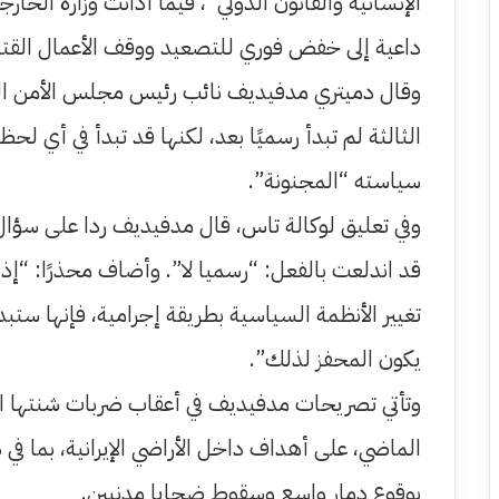
الإنسانية والقانون الدولي”، فيما أدانت وزارة الخارج
داعية إلى خفض فوري للتصعيد ووقف الأعمال القتال
وقال دميتري مدفيديف نائب رئيس مجلس الأمن الر
الثالثة لم تبدأ رسميًا بعد، لكنها قد تبدأ في أي لح
سياسته “المجنونة”.
وفي تعليق لوكالة تاس، قال مدفيديف ردا على سؤال 
قد اندلعت بالفعل: “رسميا لا”. وأضاف محذرًا: “إذ
تغيير الأنظمة السياسية بطريقة إجرامية، فإنها ست
يكون المحفز لذلك”.
وتأتي تصريحات مدفيديف في أعقاب ضربات شنتها ال
الماضي، على أهداف داخل الأراضي الإيرانية، بما ف
بوقوع دمار واسع وسقوط ضحايا مدنيين.