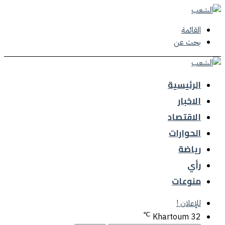
القائمة
بحث عن
الرئيسية
الاخبار
الاقتصاد
الحوارات
رياضة
رأي
منوعات
للإعلان !
℃
Khartoum
32