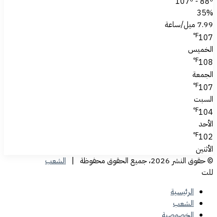
107º - 88º
35%
7.99 ميل/ساعة
℉
107
الخميس
℉
108
الجمعة
℉
107
السبت
℉
104
الأحد
℉
102
الأثنين
© حقوق النشر 2026، جميع الحقوق محفوظة |
الشعب
للت
الرئيسية
الشعب
الخصوصية