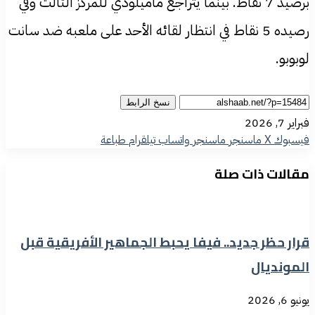
برصيد 7 نقاط. بينما يتراجع ماميلودي للمركز الثالث وفي
رصيده 5 نقاط في انتظار لقائه الأحد على ملعبه ضد سانت
لوبوبو.
نسخ الرابط
فبراير 7, 2026
فيسبوك
‫X
ماسنجر
ماسنجر
واتساب
تيلقرام
طباعة
مقالات ذات صلة
قرار حظر جديد.. فيفا يحبط الجماهير الأفريقية قبل
المونديال
يونيو 6, 2026