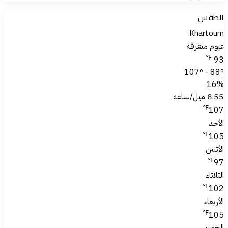
الطقس
Khartoum
غيوم متفرقة
℉
93
107º - 88º
16%
8.55 ميل/ساعة
℉
107
الأحد
℉
105
الأثنين
℉
97
الثلاثاء
℉
102
الأربعاء
℉
105
الخميس