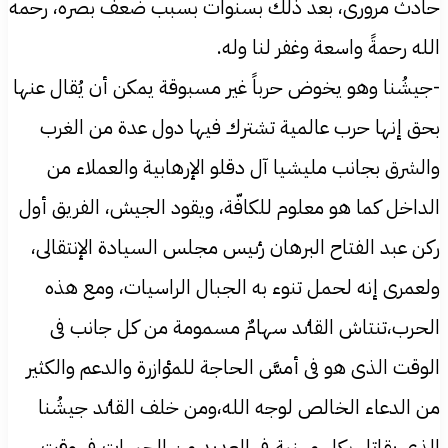
حادث مروری، بعد ذلك بسنوات بسبب ضعف بصره، رحمه
الله رحمةً واسعة وغفر لنا وله.
-جيشُنا وهو يخوض حرباً غير مسبوقة يمكن أن يُقال عنها
بحق إنها حرب عالمية تشترك فيها دول عدة من الغرب
والشرق بجانب مليشيا آل دقلو الإرهابية والعملاء من
الداخل كما هو معلوم للكافّة، ويقود الجيش، الفريق أول
ركن عبد الفتاح البرهان رٸيس مجلس السيادة الإنتقالی،
ولعمری إنه لحمل تنوء به الجبال الراسيات، ومع هذه
الحرب،تنتاش القاٸد سهامٌ مسمومة من كل جانب فی
الوقت الذی هو فی أمسَّ الحاجة للمٶازرة والدعم والكثير
من الدعاء الخالص لوجه الله،ومن خلف القاٸد جيشُنا
الذی يقاتل بكل مهنية فی العديد من الجبهات فی وقتٍ