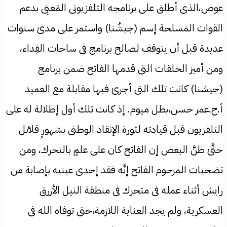
عوض،الذی أطلق علی برنامجه التلفزيونی المَعنِی بدعم
القوات المسلحة إسم (جيشُنا) واستمر علی مدیٰ سنوات
عديدة قبل أن يتوقف لصالح برنامج فی ساحات الفِداء،
ومن أميز الحلقات التی قدمها الفاتح ضمن برنامج
(جيشنا) كانت تلك التی أجریٰ فيها مقابلة مع العميد
أ.ح.عمر حسن،بطل ميوم. إذ كانت تلك أول إطلالة له علی
التلفزيون قبل قيادته لثورة الإنقاذ الوطنی بشهورٍ قلاٸل
حتَّیٰ ظنَّ البعض إن الفاتح كان علی علمٍ بالتحرك، ومن
تضحيات المرحوم الفاتح إنَّه فقد إحدی عينيه بإصابة من
رايش أثناء عمله فی متحرك فی منطقة النيل الأزرق
العسكرية، ولم يجد العناية اللازمة،حتی توفاه الله فی