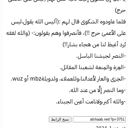
حرج)
فلما عاودوه الشكوى قال لهم :(أليس الله يقول،ليس
علی الأعمیٰ حرج !!)، فأنصرفوا وهم يقولون:- (والله لفقه
بُرد أغيظ لنا من هجاء بشار!!)
-النصر لجيشنا الباسل.
-العِزة والمِنعة لشعبنا المقاتل.
-الخِزی والعار لأعداٸنا،وللعملاء، ولدويلةmbz أو wuz.
-وما النصر إلَّا من عند الله.
-والله أكبر،ولانامت أعين الجبناء.
نسخ الرابط
ديسمبر 1, 2024