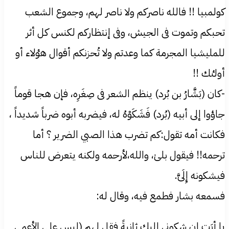
كولمبيا !! فالله ناصركم ولا ناصر لهم، وجموع الشعب
تحبكم وتموت فی الجيش، وفی إنتظاركم لكنس كل أثر
للمليشيا المجرمة كما وعدتم ولا تُحزنكم أقوال هٶلاء أو
أولٸك !!
-كان (بَشَّارُ بن بُرد) ينظم الشعر فی صِغَرِه، فإن هجا قوماً
جاؤوا إلى أبيه (بُرد) فَشَكَوْهُ له، فيضربه أبوه ضرباً شديداً ،
فكانت أمه تقول:كم تضرب هذا الصبي الضرير ؟ أما
ترحمه!! فيقول بلىٰ، والله،لأرحمه ولكنه يتعرض للناس
فيشكونه إِلَیَّ.
فسمعه بشار فطمع فيه، وقال له:
يا أبَتِ إن شكونی إليك ثانيةً فقل لهم (ليس على الأعمى