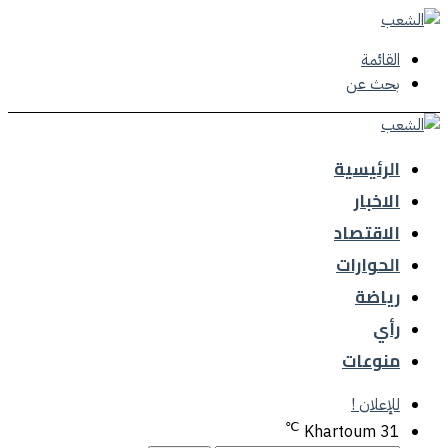
القائمة
بحث عن
الرئيسية
الاخبار
الاقتصاد
الحوارات
رياضة
رأي
منوعات
للإعلان !
℃
Khartoum
31