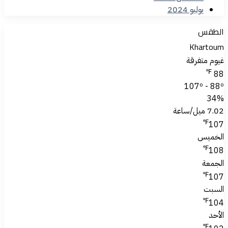
يوليو 2024
الطقس
Khartoum
غيوم متفرقة
℉
88
107º - 88º
34%
7.02 ميل/ساعة
℉
107
الخميس
℉
108
الجمعة
℉
107
السبت
℉
104
الأحد
℉