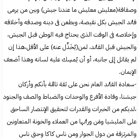
وصفاقة(معليش معليش ما عندنا جيش) وبين من يرمی
قاٸد الجيش بكل نقيصة، ويطعن فی دينه وصدقه وأخلاقه
وإخلاصه فی الوقت الذی يحتاج فيه الوطن قبل الجيش،
والجيش قبل القاٸد، لمن(يُخَذِّل عنه) علی الأقل،هذا إن
لم يقاتل إلی جانبه، أو أن يُمسِك عليه لسانه وهذا أضعف
الإيمان.
-سعادة القاٸد العام نحن علی ثقة تامَّة بأنكم وأركان
جيشنا، وقادة الأفرع والوحدات والضباط والصف والجنود
،لديكم من الخبرات والقدرات لتحقيق الإنتصار الساحق
علی المليشيا ومَن وراٸها من العملاء والخونة المتعاونين
والمرتزقة من دول الجوار ومن ناس كاكا وحتی ناس