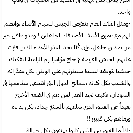
واحد.
-ومثل القاٸد العام يتعرَّض الجيش لسهام الأعداء ،وانضم
لهم مع عميق الأسف الأصدقاء الجاهلين!! وعدو عاقل خير
من صديق جاهل، وإن كُنّا نجد العذر للأعداء الذين فوَّت
عليهم الجيش الفرصة لإنجاح مٶامراتهم الرامية لتفكيك
جيشنا ،توطٸة لبسط سيطرتهم علی الوطن بكل مقدَّراته،
والشعب بكل فٸاته ،لصالح الدول التی لاتخفی مطامعها فی
السودان، فكيف نجد العذر لمن هم فی الضفة الأخریٰ
بعيداً عن العدو، الذی سلقهم بألسنةٍ حِداد، بكل بذاءة،
ورماهم بكل قبيح !!
-إذاً ما الفرق بين الذين كانوا يهتفون بكل جهالةٍ