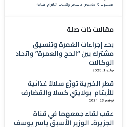
فيسبوك
‫X
ماسنجر
ماسنجر
واتساب
تيلقرام
طباعة
مقالات ذات صلة
بدء إجراءات العُمرة وتنسيق
مشترك بين “الحج والعمرة” واتحاد
الوكالات
يوليو 1, 2025
قطر الخيرية توزّع سلالاً غذائية
للأيتام بولايتي كسلا والقضارف
نوفمبر 23, 2024
عقب لقاء جمعهما في قناة
الجزيرة.. الوزير الأسبق ياسر يوسف