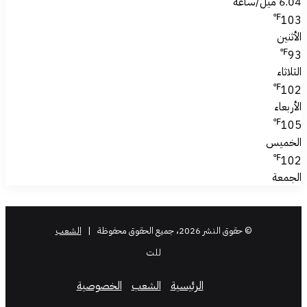
6.04 ميل/ساعة
℉
103
الأثنين
℉
93
الثلاثاء
℉
102
الأربعاء
℉
105
الخميس
℉
102
الجمعة
© حقوق النشر 2026، جميع الحقوق محفوظة |
الشعب
للت
الرئيسية
الشعب
الخصوصية