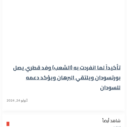
تأكيداً لما انفردت به (الشعب) وفد قطري يصل
بورتسودان ويلتقي البرهان ويؤكد دعمه
للسودان
يوليو 24, 2024
شاهد أيضاً