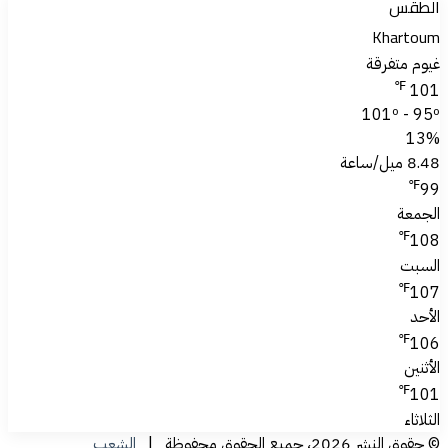
الطقس
Khartoum
غيوم متفرقة
℉
101
101º - 95º
13%
8.48 ميل/ساعة
℉
99
الجمعة
℉
108
السبت
℉
107
الأحد
℉
106
الأثنين
℉
101
الثلاثاء
© حقوق النشر 2026، جميع الحقوق محفوظة |
الشعب