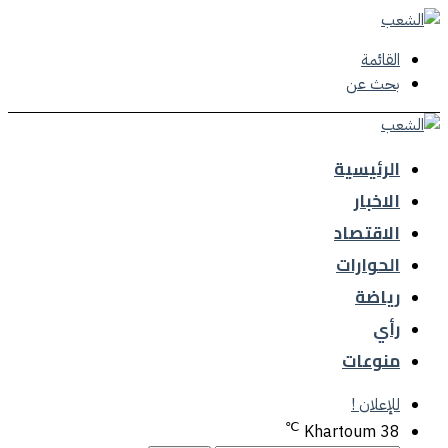
القائمة
بحث عن
الرئيسية
الاخبار
الاقتصاد
الحوارات
رياضة
رأي
منوعات
للإعلان !
℃
Khartoum
38