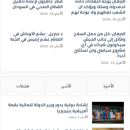
البرهان يوجه انتقادات حاده
قطر: جاهزون لإعادة تأهيل
لحمدوك وسلك ويؤكد ان
القطاع الصحي في السودان
الشعب لفظهم ولا عودة لهم
مايو 18, 2026
يناير 30, 2026
البرهان: كل من حمل السلاح
د.جبريل : عشم الأوباش في
وقاتل إلى جانب الجيش
الفاشر عشم إبليس في الجنة
سيكونون شركاء في أي
يناير 24, 2025
مشروع سياسي ولن نستثني
أحداً.
فبراير 13, 2025
الأخيرة
الأشهر
تعليقات
إشادة دولية بدور وزير الدولة للمالية بقمة
أفريقية بنيجيريا
منذ 3 ساعات