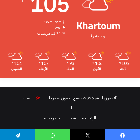
105
Khartoum
106º - 95º
18%
11.74 ميل/ساعة
غيوم متفرقة
104
102
93
106
106
℉
℉
℉
℉
℉
الأحد
الأثنين
الثلاثاء
الأربعاء
الخميس
© حقوق النشر 2026، جميع الحقوق محفوظة |
الشعب
للت
الرئيسية
الشعب
الخصوصية