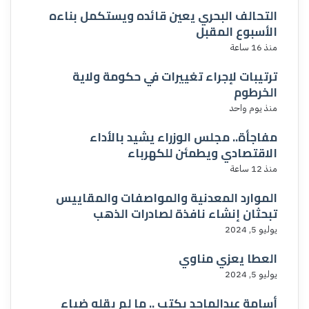
التحالف البحري يعين قائده ويستكمل بناءه
الأسبوع المقبل
منذ 16 ساعة
ترتيبات لإجراء تغييرات في حكومة ولاية
الخرطوم
منذ يوم واحد
مفاجأة.. مجلس الوزراء يشيد بالأداء
الاقتصادي ويطمئن للكهرباء
منذ 12 ساعة
الموارد المعدنية والمواصفات والمقاييس
تبحثان إنشاء نافذة لصادرات الذهب
يوليو 5, 2024
العطا يعزي مناوي
يوليو 5, 2024
أسامة عبدالماجد يكتب .. ما لم يقله ضياء