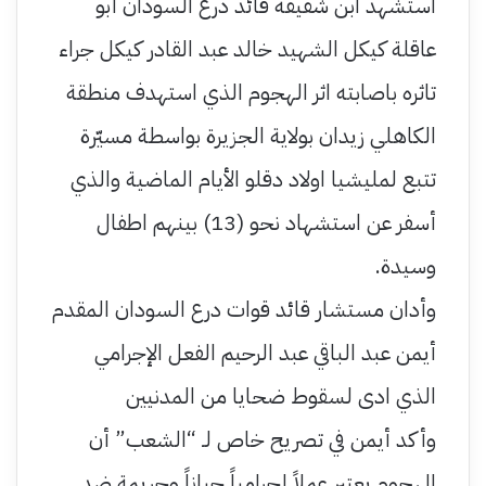
استشهد ابن شقيقة قائد درع السودان أبو
عاقلة كيكل الشهيد خالد عبد القادر كيكل جراء
تاثره باصابته اثر الهجوم الذي استهدف منطقة
الكاهلي زيدان بولاية الجزيرة بواسطة مسيّرة
تتبع لمليشيا اولاد دقلو الأيام الماضية والذي
أسفر عن استشهاد نحو (13) بينهم اطفال
وسيدة.
وأدان مستشار قائد قوات درع السودان المقدم
أيمن عبد الباقي عبد الرحيم الفعل الإجرامي
الذي ادى لسقوط ضحايا من المدنيين
وأكد أيمن في تصريح خاص لـ “الشعب” أن
الهجوم يعتبر عملاً إجرامياً جباناً وجريمة ضد