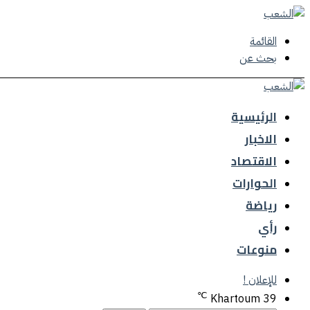
القائمة
بحث عن
الرئيسية
الاخبار
الاقتصاد
الحوارات
رياضة
رأي
منوعات
للإعلان !
℃
Khartoum
39