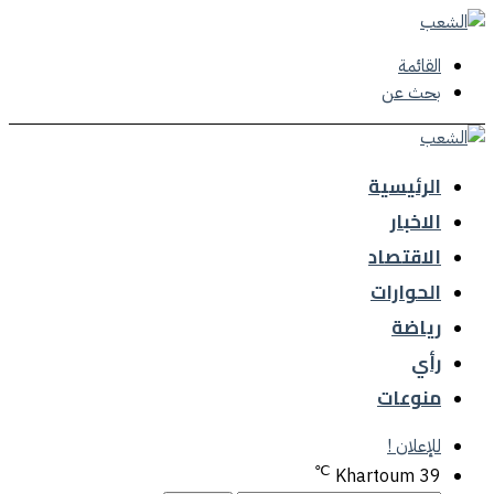
القائمة
بحث عن
الرئيسية
الاخبار
الاقتصاد
الحوارات
رياضة
رأي
منوعات
للإعلان !
℃
Khartoum
39