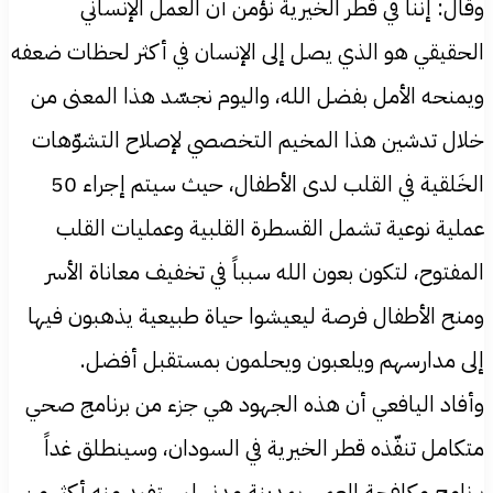
وقال: إننا في قطر الخيرية نؤمن أن العمل الإنساني
الحقيقي هو الذي يصل إلى الإنسان في أكثر لحظات ضعفه
ويمنحه الأمل بفضل الله، واليوم نجسّد هذا المعنى من
خلال تدشين هذا المخيم التخصصي لإصلاح التشوّهات
الخَلقية في القلب لدى الأطفال، حيث سيتم إجراء 50
عملية نوعية تشمل القسطرة القلبية وعمليات القلب
المفتوح، لتكون بعون الله سبباً في تخفيف معاناة الأسر
ومنح الأطفال فرصة ليعيشوا حياة طبيعية يذهبون فيها
إلى مدارسهم ويلعبون ويحلمون بمستقبل أفضل.
وأفاد اليافعي أن هذه الجهود هي جزء من برنامج صحي
متكامل تنفّذه قطر الخيرية في السودان، وسينطلق غداً
برنامج مكافحة العمى بمدينة مدني ليستفيد منه أكثر من