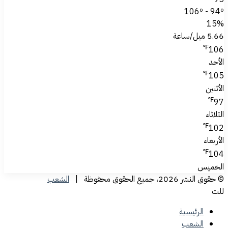
106º - 94º
15%
5.66 ميل/ساعة
℉
106
الأحد
℉
105
الأثنين
℉
97
الثلاثاء
℉
102
الأربعاء
℉
104
الخميس
© حقوق النشر 2026، جميع الحقوق محفوظة |
الشعب
للت
الرئيسية
الشعب