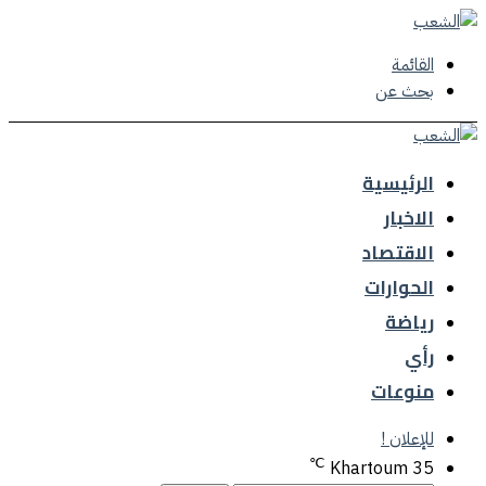
القائمة
بحث عن
الرئيسية
الاخبار
الاقتصاد
الحوارات
رياضة
رأي
منوعات
للإعلان !
℃
Khartoum
35