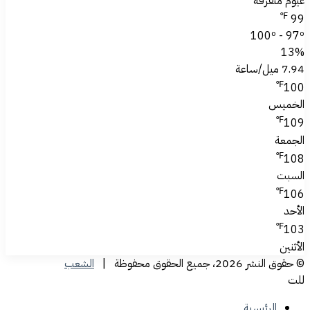
غيوم متفرقة
℉
99
100º - 97º
13%
7.94 ميل/ساعة
℉
100
الخميس
℉
109
الجمعة
℉
108
السبت
℉
106
الأحد
℉
103
الأثنين
© حقوق النشر 2026، جميع الحقوق محفوظة |
الشعب
للت
الرئيسية