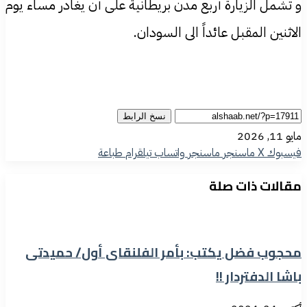
و تشمل الزيارة أربع مدن بريطانية على أن يغادر مساء يوم
الاثنين المقبل عائداً الى السودان.
نسخ الرابط
مايو 11, 2026
فيسبوك
‫X
ماسنجر
ماسنجر
واتساب
تيلقرام
طباعة
مقالات ذات صلة
محجوب فضل يكتب: بأمر الفلنقای أول/ حميدتی
باشا الدفتردار !!