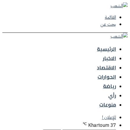
القائمة
بحث عن
الرئيسية
الاخبار
الاقتصاد
الحوارات
رياضة
رأي
منوعات
للإعلان !
℃
Khartoum
37