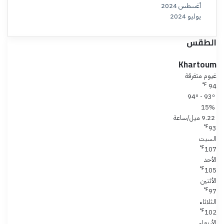
أغسطس 2024
يوليو 2024
الطقس
Khartoum
غيوم متفرقة
℉
94
94º - 93º
15%
9.22 ميل/ساعة
℉
93
السبت
℉
107
الأحد
℉
105
الأثنين
℉
97
الثلاثاء
℉
102
الأربعاء