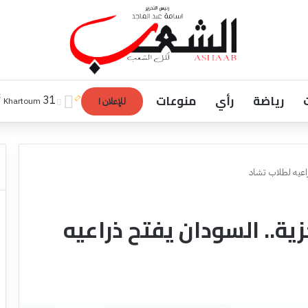
رياضة
رأي
منوعات
℃
31
Khartoum
للإعلان !
راعيه لطلاب تشاد
ية.. السودان يفتح ذراعيه