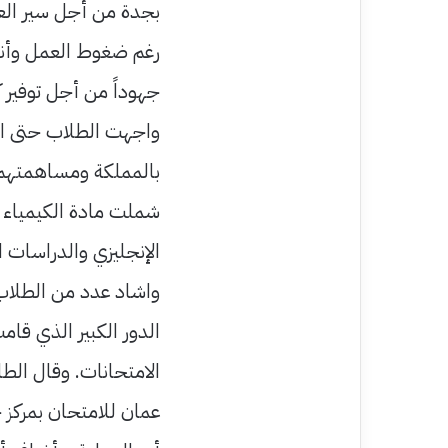
بجدة من أجل سير ال
رغم ضغوط العمل وأنه
جهوداً من أجل توفير
واجهت الطلاب حتى ال
بالمملكة ومساهمتهم ف
شملت مادة الكيمياء ال
الإنجليزي والدراسات ا
واشاد عدد من الطلاب 
الدور الكبير الذي قا
الامتحانات. وقال الط
عمان للامتحان بمركز ج