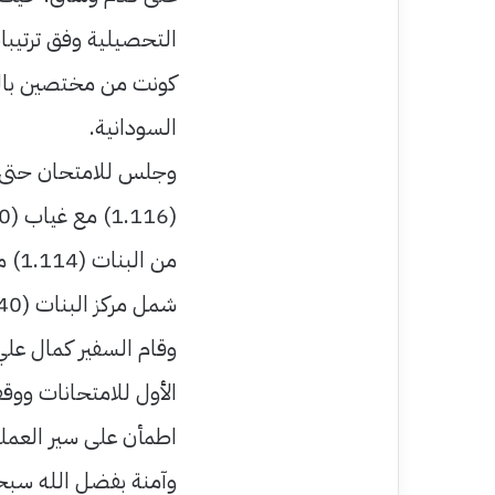
التحصيلية وفق ترتيبا
كونت من مختصين بالتعا
السودانية.
شمل مركز البنات (40) حجرة بجامعة جدة.
وقام السفير كمال علي
الأول للامتحانات ووقف
اطمأن على سير العملي
وآمنة بفضل الله سبحا