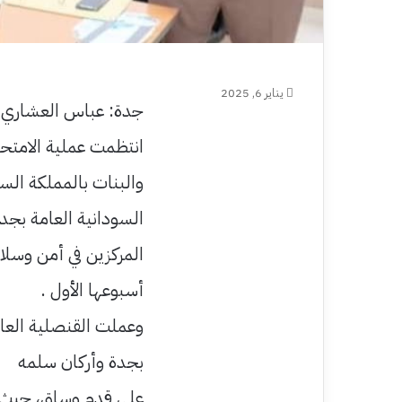
يناير 6, 2025
جدة: عباس العشاري
انتظمت عملية الامتحا
والبنات بالمملكة السع
السودانية العامة بج
المركزين في أمن وسلا
أسبوعها الأول .
وعملت القنصلية العام
بجدة وأركان سلمه
على قدم وساق، حيث 