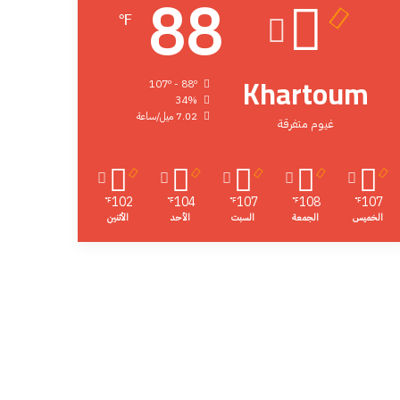
88
℉
Khartoum
107º - 88º
34%
7.02 ميل/ساعة
غيوم متفرقة
102
104
107
108
107
℉
℉
℉
℉
℉
الخميس
الجمعة
السبت
الأحد
الأثنين