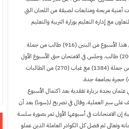
ت أمنية مريحة ومتابعات لصيقة من اللجان التي
ون مع إدارة التعليم بوزارة التربية والتعليم
وجلس للامتحان حتى هذا الأسبوع من البنين (916) طالب من جملة
(1.116) مع غياب (200) طالب. وجلس في الامتحان حتى الأسبوع الأول
من البنات (1.114) من جملة (1384) مع غياب (270) من الطالبات
 عثمان بجدة بزيارة تفقدية بعد اكتمال الأسبوع
 على سير العملية. وقال في تصريح لـ(سونا) بعد أن
ة إن الامتحانات في أسبوعها الأول تمر بصورة سلسة
نه وتعالى ثم فضل كل الكوادر العاملة الذين عملو