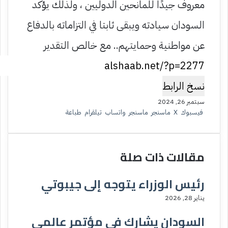
معروف جيدًا للمانحين الدوليين ، ولذلك يؤكد
السودان سيادته ويبقى ثابتا في التزاماته بالدفاع
عن مواطنية وحمايتهم.. مع خالص التقدير
نسخ الرابط
سبتمبر 26, 2024
فيسبوك
‫X
ماسنجر
ماسنجر
واتساب
تيلقرام
طباعة
مقالات ذات صلة
رئيس الوزراء يتوجه إلى جيبوتي
يناير 28, 2026
السودان يشارك في مؤتمر عالمي