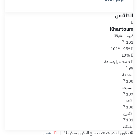
الطقس
Khartoum
غيوم متفرقة
℉
101
101º - 95º
13%
8.48 ميل/ساعة
℉
99
الجمعة
℉
108
السبت
℉
107
الأحد
℉
106
الأثنين
℉
101
الثلاثاء
© حقوق النشر 2026، جميع الحقوق محفوظة |
الشعب