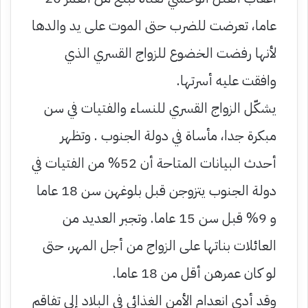
عاما، تعرضت للضرب حتى الموت على يد والدها
لأنها رفضت الخضوع للزواج القسري الذي
وافقت عليه أسرتها.
يشكّل الزواج القسري للنساء والفتيات في سن
مبكرة جدا، مأساة في دولة الجنوب . وتظهر
أحدث البيانات المتاحة أن 52% من الفتيات في
دولة الجنوب يتزوجن قبل بلوغهن سن 18 عاما
و 9% قبل سن 15 عاما. وتجبر العديد من
العائلات بناتها على الزواج من أجل المهر، حتى
لو كان عمرهن أقل من 18 عاما.
وقد أدى انعدام الأمن الغذائي في البلاد إلى تفاقم