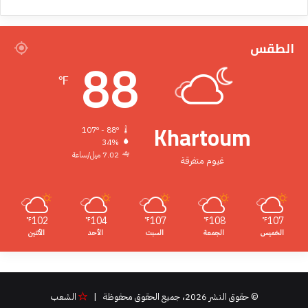
الطقس
88
℉
Khartoum
107º - 88º
34%
7.02 ميل/ساعة
غيوم متفرقة
102
104
107
108
107
℉
℉
℉
℉
℉
الخميس
الجمعة
السبت
الأحد
الأثنين
© حقوق النشر 2026، جميع الحقوق محفوظة |
الشعب