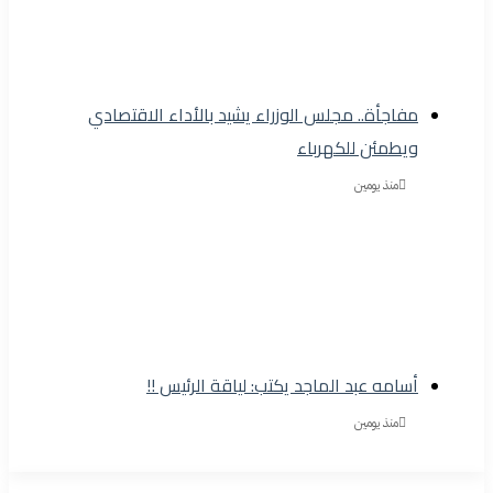
مفاجأة.. مجلس الوزراء يشيد بالأداء الاقتصادي
ويطمئن للكهرباء
منذ يومين
أسامه عبد الماجد يكتب: لياقة الرئيس !!
منذ يومين