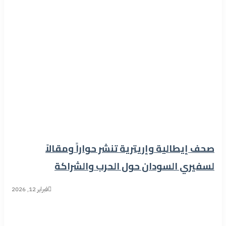
صحف إيطالية وإريترية تنشر حواراً ومقالاً
لسفيري السودان حول الحرب والشراكة
فبراير 12, 2026