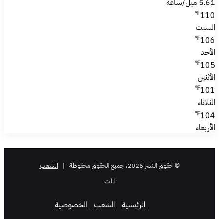
5.61 ميل/ساعة
℉
110
السبت
℉
106
الأحد
℉
105
الأثنين
℉
101
الثلاثاء
℉
104
الأربعاء
© حقوق النشر 2026، جميع الحقوق محفوظة |
الشعب
للت
الرئيسية
الشعب
الخصوصية