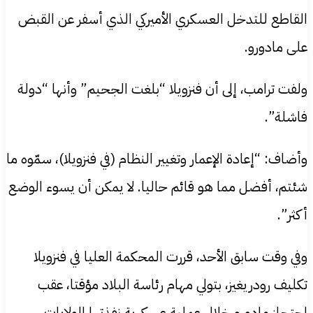
القاطع للتدخل العسكري الأميركي الذي أسفر عن القبض
على مادورو.
ولفت ترامب، إلى أن فنزويلا “بلغت الجحيم” وأنها “دولة
فاشلة”.
وأضاف: “إعادة الإعمار وتغيير النظام (في فنزويلا)، سمّوه ما
شئتم، أفضل مما هو قائم حاليا. لا يمكن أن يسوء الوضع
أكثر”.
وفي وقت سابق الأحد، قررت المحكمة العليا في فنزويلا
تكليف رودريغيز، بتولي مهام رئاسة البلاد مؤقتا، عقب
احتجاز مادورو خلال عملية عسكرية نفذتها الولايات