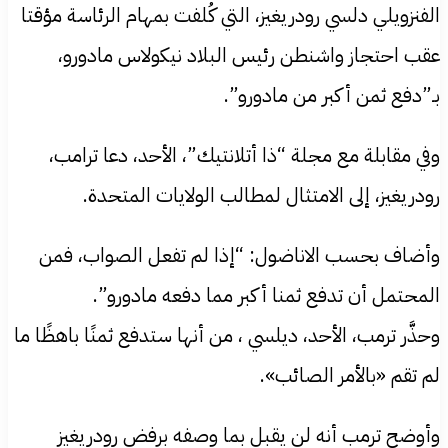
الفنزويلي دلسي رودريغيز، التي كُلفت بمهام الرئاسة مؤقتا
عقب احتجاز واشنطن رئيس البلاد نيكولاس مادورو،
بـ”دفع ثمن أكبر من مادورو”.
وفي مقابلة مع مجلة “ذا أتلانتيك”، الأحد، دعا ترامب،
رودريغيز، إلى الامتثال لمطالب الولايات المتحدة.
وأضاف بحسب الاناضول: “إذا لم تفعل الصواب، فمن
المحتمل أن تدفع ثمنا أكبر مما دفعه مادورو”.
وحذَّر ترمب، الأحد، ديلسي ، من أنها ستدفع ثمنًا باهظًا ما
لم تقم «بالأمر الصائب».
وأوضح ترمب أنه لن يقبل بما وصفه برفض رودريغيز