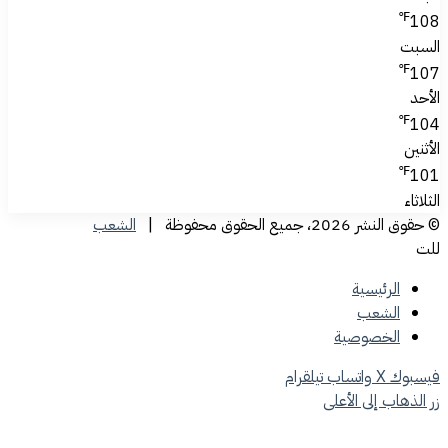
℉
108
السبت
℉
107
الأحد
℉
104
الأثنين
℉
101
الثلاثاء
© حقوق النشر 2026، جميع الحقوق محفوظة |
الشعب
للت
الرئيسية
الشعب
الخصوصية
فيسبوك
‫X
واتساب
تيلقرام
زر الذهاب إلى الأعلى