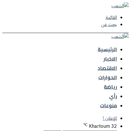
القائمة
بحث عن
الرئيسية
الاخبار
الاقتصاد
الحوارات
رياضة
رأي
منوعات
للإعلان !
℃
Khartoum
32