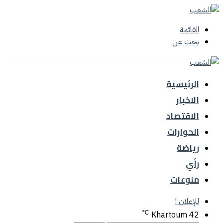
القائمة
بحث عن
الرئيسية
الاخبار
الاقتصاد
الحوارات
رياضة
رأي
منوعات
للإعلان !
℃
Khartoum
42