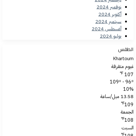
نوفمبر 2024
أكتوبر 2024
سبتمبر 2024
أغسطس 2024
يوليو 2024
الطقس
Khartoum
غيوم متفرقة
℉
107
109º - 96º
10%
13.58 ميل/ساعة
℉
109
الجمعة
℉
108
السبت
℉
108