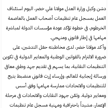
دشن وكيل وزارة العدل مولانا علي خضر، اليوم استئناف
العمل بمسجل عام تنظيمات أصحاب العمل بالعاصمة
الخرطوم، في خطوة تؤكد عودة مؤسسات الدولة لمباشرة
مهامها في إطار قانوني ومنهجي.
وأكد مولانا خضر، لدى مخاطبته حفل التدشين، على
ضرورة الالتزام بالقوانين الوطنية والمعايير الدولية في تكوين
التنظيمات النقابية، بما يسهم في تقديم جهد وطني معافى
ورسالة إيجابية للعالم، وإرساء إرث قانوني منضبط يتيح
للتنظيمات والاتحادات ممارسة مهامها وفق أسس
ومعايير دولية. وثمّن جهود النقابات والاتحادات في مرحلة
الإعمار، مشيداً باحترافية ومهنية مسجل عام تنظيمات