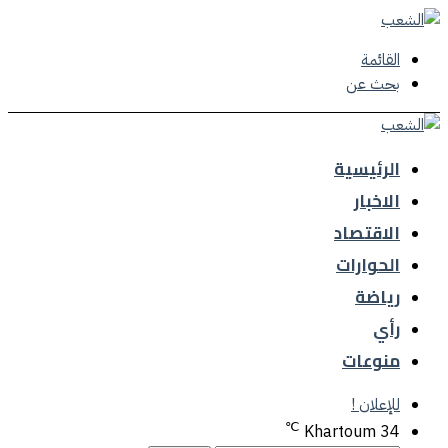
القائمة
بحث عن
الرئيسية
الاخبار
الاقتصاد
الحوارات
رياضة
رأي
منوعات
للإعلان !
℃
Khartoum
34