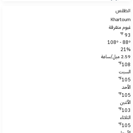
الطقس
Khartoum
غيوم متفرقة
℉
93
108º - 88º
21%
2.59 ميل/ساعة
℉
108
السبت
℉
105
الأحد
℉
105
الأثنين
℉
103
الثلاثاء
℉
105
الأربعاء