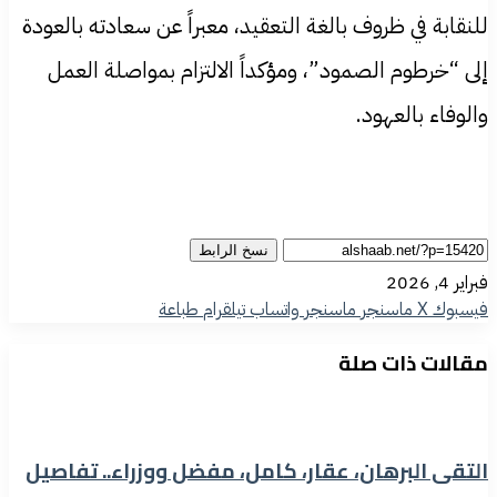
للنقابة في ظروف بالغة التعقيد، معبراً عن سعادته بالعودة
إلى “خرطوم الصمود”، ومؤكداً الالتزام بمواصلة العمل
والوفاء بالعهود.
نسخ الرابط
فبراير 4, 2026
فيسبوك
‫X
ماسنجر
ماسنجر
واتساب
تيلقرام
طباعة
مقالات ذات صلة
التقى البرهان، عقار، كامل، مفضل ووزراء.. تفاصيل