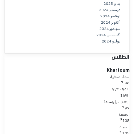
يناير 2025
ديسمبر 2024
نوفمبر 2024
أكتوبر 2024
سبتمبر 2024
أغسطس 2024
يوليو 2024
الطقس
Khartoum
سماء صافية
℉
96
97º - 94º
16%
3.85 ميل/ساعة
℉
97
الجمعة
℉
108
السبت
℉
105