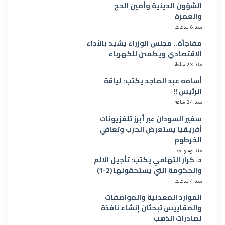
الشؤون الدينية وأمين الحج
والعمرة
منذ 6 ساعات
مفاجأة.. مجلس الوزراء يشيد بالأداء
الاقتصادي ويطمئن للكهرباء
منذ 23 ساعة
أسامه عبد الماجد يكتب: لياقة
الرئيس !!
منذ 24 ساعة
سفير السودان عبر أبرز تلفزيونات
أفريقيا يستعرض الحرب وتعافي
الخرطوم
منذ يوم واحد
د. كرار التهامي يكتب: تأجيل الالم
والحكومة التي يستحقونها (2-1)
منذ 4 ساعات
الموارد المعدنية والمواصفات
والمقاييس تبحثان إنشاء نافذة
لصادرات الذهب