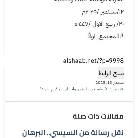
١٢/سبتمبر /٢٠٢٥م
٢٠/ ربيع الاول /١٤٤٧ه
#المجتمع_اولاً
نسخ الرابط
سبتمبر 13, 2025
فيسبوك
‫X
ماسنجر
ماسنجر
واتساب
تيلقرام
طباعة
مقالات ذات صلة
نقل رسالة من السيسي.. البرهان