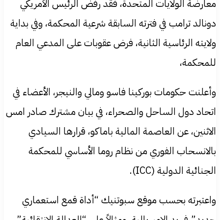
معارضة الولايات المتحدة، فقد رفض الرئيس الأمريكي
دونالد ترامب في فترته السابقة شرعية المحكمة، وفي بداية
ولايته الرئاسية الثانية، فرض عقوبات على المدعي العام
للمحكمة،
وأعلنت حكومات بوركينا فاسو ومالي والنيجر، الأعضاء في
اتحاد دول الساحل والصحراء، في بيان مشترك صادر امس
الاثنين، عن العاصمة المالية باماكو، قرارها السيادي
بالانسحاب الفوري من نظام روما الأساسي للمحكمة
الجنائية الدولية (ICC).
واعتبرته بحسب موقع سبوتنيك “أداة قمع استعماري
جديد” في يد الإمبريالية، ومثالاً على “العدالة الانتقائية”