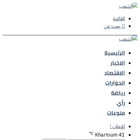
القائمة
بحث عن
الرئيسية
الاخبار
الاقتصاد
الحوارات
رياضة
رأي
منوعات
للإعلان !
℃
Khartoum
41