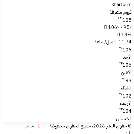
Khartoum
غيوم متفرقة
℉
105
106º - 95º
18%
11.74 ميل/ساعة
℉
106
الأحد
℉
106
الأثنين
℉
93
الثلاثاء
℉
102
الأربعاء
℉
104
الخميس
© حقوق النشر 2026، جميع الحقوق محفوظة |
الشعب
للت