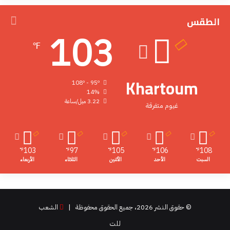
الطقس
103
℉
Khartoum
108º - 95º
14%
3.22 ميل/ساعة
غيوم متفرقة
103
97
105
106
108
℉
℉
℉
℉
℉
السبت
الأحد
الأثنين
الثلاثاء
الأربعاء
© حقوق النشر 2026، جميع الحقوق محفوظة |
الشعب
للت