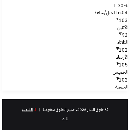
30%
6.04 ميل/ساعة
℉
103
الأثنين
℉
93
الثلاثاء
℉
102
الأربعاء
℉
105
الخميس
℉
102
الجمعة
© حقوق النشر 2026، جميع الحقوق محفوظة |
الشعب
للت