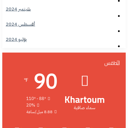
سبتمبر 2024
أغسطس 2024
يوليو 2024
الطقس
90
℉
Khartoum
110º - 88º
20%
سماء صافية
8.88 ميل/ساعة