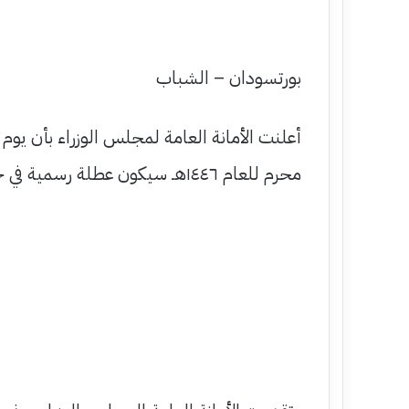
بورتسودان – الشباب
محرم للعام ١٤٤٦هـ سيكون عطلة رسمية في جميع أنحاء البلاد بمناسبة العام الهجري الجديد.