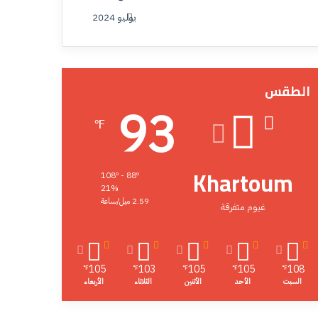
يوليو 2024
الطقس
93
℉
Khartoum
108º - 88º
21%
2.59 ميل/ساعة
غيوم متفرقة
105
103
105
105
108
℉
℉
℉
℉
℉
السبت
الأحد
الأثنين
الثلاثاء
الأربعاء