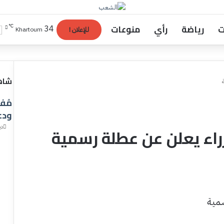
ت
رياضة
رأي
منوعات
℃
34
Khartoum
للإعلان !
شاهد
إ
مُف
غ
ل
ودع
ا
ديس
راء يعلن عن عطلة رسمية
ق
مية