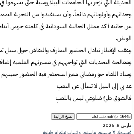
الحديثة التي تزخر بها الجامعات البيلاروسية حتى يسهموا في
وجدانهم وأولوياتهم دائماً، وأن يستفيدوا من التجربة الصعب
من جانبه أكد ممثل الجالية السودانية في كلمته حرص أبنا
الوطن.
وعقب الإفطار تبادل الحضور التعارف والنقاش حول سبل تعزيز
ومعالجة التحديات التي تواجههم في مسيرتهم العلمية إضافة 
وساد اللقاء جو رمضاني مميز استحضر فيه الحضور حنينهم إ
عد بي إلى النيل لا تسأل عن التعبِ
فالشوق طيُّ ضلوعي ليس باللعبِ
نسخ الرابط
مارس 8, 2026
فيسبوك
‫X
ماسنجر
ماسنجر
واتساب
تيلقرام
طباعة