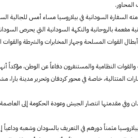
المحاور.
ه السفارة السودانية في بيلاروسيا مساء أمس للجالية السود
 مفعمة بالروحانية والنكهة السودانية التي يحرص السودانيون
بطال القوات المسلحة وجهاز المخابرات والشرطة والقوات ال
والقوات النظامية والمستنفرون دفاعاً عن الوطن، مؤكداً أ
رات المتتالية، خاصة في محور كردفان وتحرير مدينة بارا، مشي
دان وفي مقدمتها انتصار الجيش وعودة الحكومة إلى العاصمة 
يلاروسيا مثمناً دورهم في التعريف بالسودان وشعبه وداعياً 