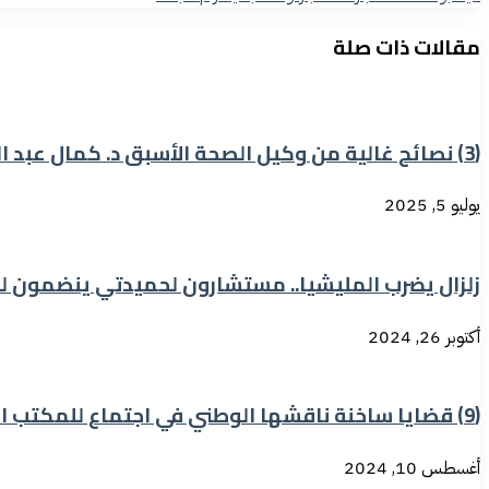
مقالات ذات صلة
(3) نصائح غالية من وكيل الصحة الأسبق د. كمال عبد القادر الى وزير الصحة د. معز العوض
يوليو 5, 2025
زلزال يضرب المليشيا.. ‏مستشارون لحميدتي ينضمون 
أكتوبر 26, 2024
(9) قضايا ساخنة ناقشها الوطني في اجتماع للمكتب القيادي
أغسطس 10, 2024