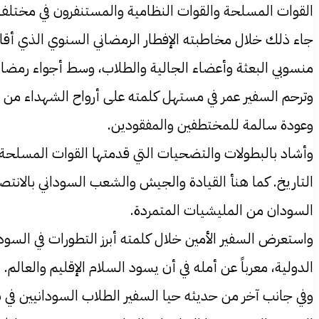
القوات المسلحة والقوات النظامية والمستنفرون في مختلف 
جاء ذلك خلال مخاطبته الإفطار الرمضاني السنوي الذي أقامت
منسوبي البعثة وأعضاء الجالية والطلاب، وسط أجواء رمضانية
وترحم السفير عمر في مستهل كلمته على أرواح الشهداء من أ
وعودة سالمة للمختطفين والمفقودين.
وأشاد بالبطولات والتضحيات التي قدمتها القوات المسلحة 
التاريخ. كما هنأ القيادة والجيش والشعب السوداني بالانتصا
السودان من المليشيات المتمردة.
واستعرض السفير الأمين خلال كلمته أبرز التطورات في السو
الدولية، معرباً عن أمله في أن يسود السلام الإقليم والعالم.
وفي جانب آخر من حديثه حيا السفير الطلاب السودانيين في ب