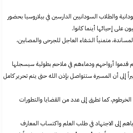
انية والطلاب السودانيين الدارسين في بيلاروسيا بحضور
 على إحيائها أينما كانوا.
مساندة، متمنياً الشفاء العاجل للجرحى والمصابين،
نهم قدموا أرواحهم ودماءهم في ملاحم بطولية سيسجلها
راً إلى أن المسيرة ستتواصل بإذن الله حتى يتم تحرير كامل
الخرطوم، كما تطرق إلى عدد من القضايا والتطورات
إياهم إلى الاجتهاد في طلب العلم واكتساب المعارف