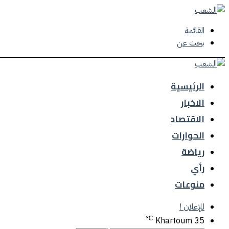
القائمة
بحث عن
الرئيسية
الاخبار
الاقتصاد
الحوارات
رياضة
رأي
منوعات
للإعلان !
℃
Khartoum
35