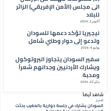
الى مجلس (الأمن الإفريقي) الزائر
للبلاد
أكتوبر 3, 2024
نيجيريا تؤكد دعمها للسودان
وتدعو إلى حوار وطني شامل
يوليو 4, 2026
سفير السودان يتجاوز البروتوكول
ويشارك الأردنيين وجدانهم شعراً
ومحبة
يناير 22, 2026
شاهد أيضاً
إ
الاخبار
السودان يشارك في جلسة حوارية بالمغرب بحثت
غ
ل