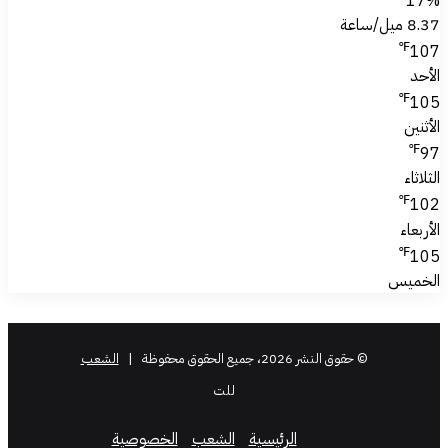
17%
8.37 ميل/ساعة
℉
107
الأحد
℉
105
الأثنين
℉
97
الثلاثاء
℉
102
الأربعاء
℉
105
الخميس
© حقوق النشر 2026، جميع الحقوق محفوظة |
الشعب
للت
الرئيسية
الشعب
الخصوصية