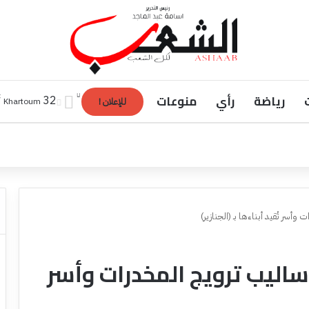
رياضة
رأي
منوعات
℃
32
Khartoum
للإعلان !
سر تُقيد أبناءها بـ (الجنازير)
اليب ترويج المخدرات وأسر