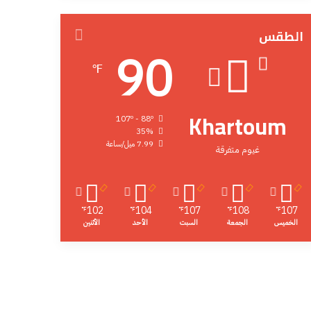
الطقس
90
℉
Khartoum
107º - 88º
35%
7.99 ميل/ساعة
غيوم متفرقة
102
104
107
108
107
℉
℉
℉
℉
℉
الخميس
الجمعة
السبت
الأحد
الأثنين