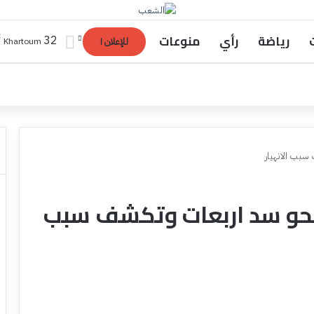
رياضة
رأي
منوعات
℃
32
Khartoum
للإعلان !
 سبب الانهيار
ٌ) نحو سد اربعات وتكشف سبب