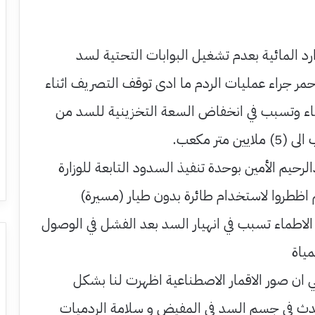
ارد المائية بعدم تشغيل البوابات التحتية لسد
لاحمر جراء عمليات الردم ما ادى توقف التصريف اثناء
ماء وتسبب في انخفاض السعة التخزينية للسد من
يم الأمين بوحدة تنفيذ السدود التابعة للوزارة
 اظطروا لاستخدام طائرة بدون طيار (مسيرة)
لاطماء تسبب في انهيار السد بعد الفشل في الوصول
مياة
ان صور الاقمار الاصطناعية اظهرت لنا بشكل
حدث في جسم السد في المفيض و سلامة الردميات