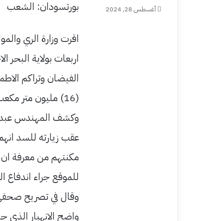
بورتسودان: الشعب
أغسطس 28, 2024
اقرت وزارة الري والمو
اربعات بولاية البحر ا
الفيضان وتراكم الاط
(16) مليون متر مكعب الى (5) ملايين متر مكعب.
وكشف المهندس عبدالرح
عقب زيارته للسد انهم
مكنتهم من معرفة ان ا
للموقع جراء اندفاع ال
وقال في تصريح صحفي 
واضح الانهيار الذي 