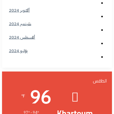
أكتوبر 2024
سبتمبر 2024
أغسطس 2024
يوليو 2024
الطقس
96
℉
Khartoum
97º - 94º