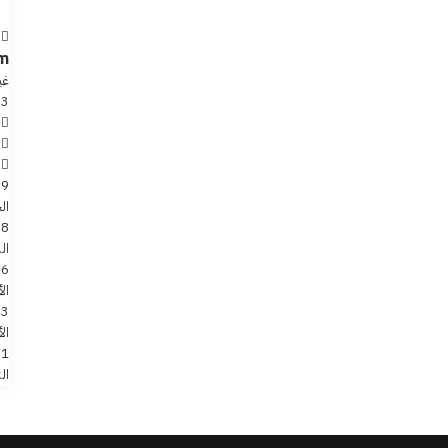
m
غي
93
 90º
09
ال
08
ال
06
ال
03
ال
01
الث