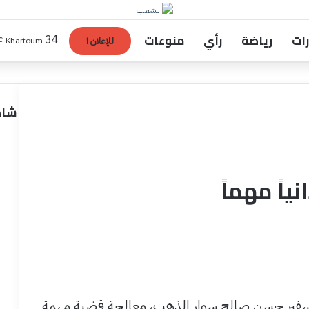
رات
رياضة
رأي
منوعات
34
Khartoum
للإعلان !
℃
شاه
ياً مهماً
السفير حسن صالح سوار الذهب، معالجة قضية مهمة