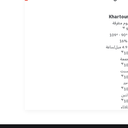
Khartou
وم متفرقة
℉
109º -
16%
4.9 ميل/ساعة
℉
1
جمعة
℉
1
سبت
℉
1
أحد
℉
1
أثنين
℉
1
لاثاء