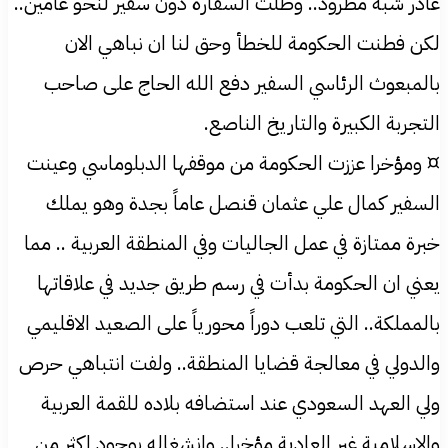
غادر شبه مطرود.. وظلت السفارة دون سفير لنحو عامين..
لكن فطنت الحكومة للخطأ وحق لنا ان نباهي الان
بالمبعوث الرئاسي السفير دفع الله الحاج على صاحب
التجربة الكبيرة والتاريخ الناصع.
¤ ومؤخرا عززت الحكومة من موقفها الدبلوماسي وعينت
السفير كمال علي عثمان قنصل عاماً بجدة وهو يملك
خبرة ممتازة في عمل الجاليات وفي المنطقة العربية .. مما
يعني ان الحكومة بدأت في رسم طريق جديد في علاقاتها
بالمملكة.. التي تلعب دوراً محورياً على الصعيد الاقليمي
والدولي في معالجة قضايا المنطقة.. ولفت انتباهي حرص
ولي العهد السعودي عند استضافه بلاده للقمة العربية
والاسلامية غير العادية مؤخرا.. وانشغاله بوجود اكثر من