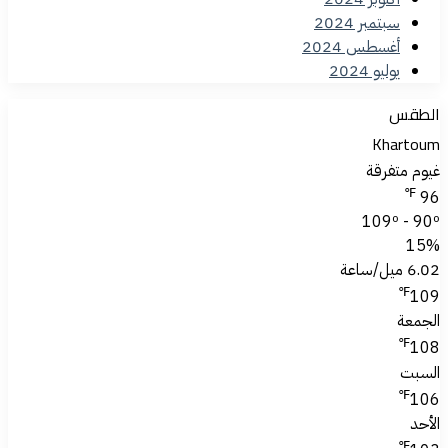
سبتمبر 2024
أغسطس 2024
يوليو 2024
الطقس
Khartoum
غيوم متفرقة
℉
96
109º - 90º
15%
6.02 ميل/ساعة
℉
109
الجمعة
℉
108
السبت
℉
106
الأحد
℉