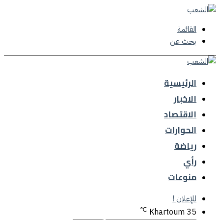
القائمة
بحث عن
الرئيسية
الاخبار
الاقتصاد
الحوارات
رياضة
رأي
منوعات
للإعلان !
℃
Khartoum
35