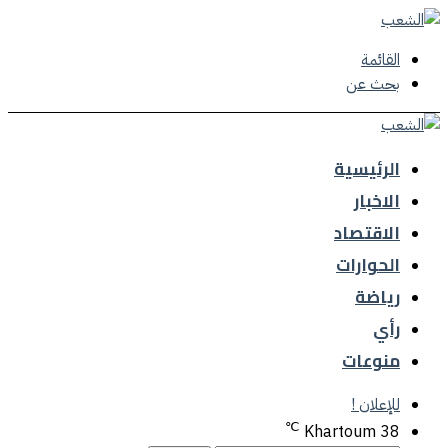
القائمة
بحث عن
الرئيسية
الاخبار
الاقتصاد
الحوارات
رياضة
رأي
منوعات
للإعلان !
℃
Khartoum
38