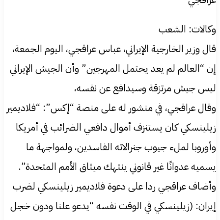
وكالات: الشعب
قال وزير الخارجية الإيراني، عباس عراقجي، اليوم الجمعة،
إن “العالم لم يعد يحتمل المهرجين” وأن الجيش الإيراني
ليس جيش مرتزقة وسيدافع عن نفسه،
وقال عراقجي، في منشور له على منصة “إكس”: “فلاديمير
زيلينسكي كان يستنزف أموال دافعي الضرائب في أمريكا
وأوروبا لملء جيوب جنرالاته الفاسدين، ولمواجهة ما
يسميه عدوانًا غير قانوني ينتهك ميثاق الأمم المتحدة”.
وأضاف عراقجي ردا على دعوة فلاديمير زيلينسكي لضرب
إيران: (زيلينسكي في الوقت نفسه “يدعو علنا ودون خجل