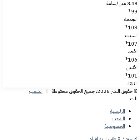
8.48 ميل/ساعة
℉
99
الجمعة
℉
108
السبت
℉
107
الأحد
℉
106
الأثنين
℉
101
الثلاثاء
© حقوق النشر 2026، جميع الحقوق محفوظة |
الشعب
للت
الرئيسية
الشعب
الخصوصية
فيسبوك
‫X
واتساب
تيلقرام