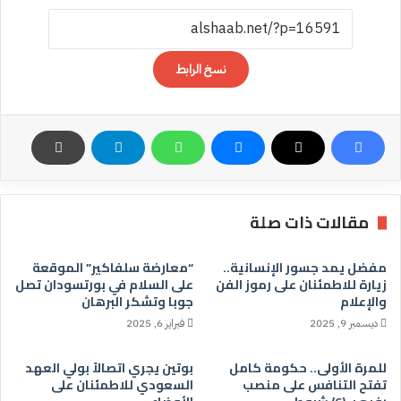
نسخ الرابط
مقالات ذات صلة
مفضل يمد جسور الإنسانية..
“معارضة سلفاكير” الموقعة
زيارة للاطمئنان على رموز الفن
على السلام في بورتسودان تصل
والإعلام
جوبا وتشكر البرهان
ديسمبر 9, 2025
فبراير 6, 2025
للمرة الأولى.. حكومة كامل
بوتين يجري اتصالاً بولي العهد
تفتح التنافس على منصب
السعودي للاطمئنان على