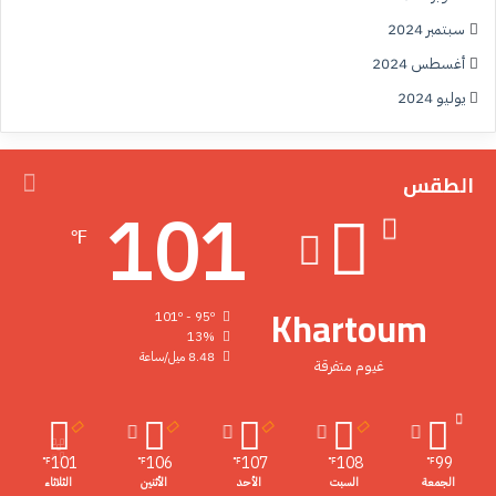
سبتمبر 2024
أغسطس 2024
يوليو 2024
الطقس
101
℉
Khartoum
101º - 95º
13%
8.48 ميل/ساعة
غيوم متفرقة
101
106
107
108
99
℉
℉
℉
℉
℉
الجمعة
السبت
الأحد
الأثنين
الثلاثاء