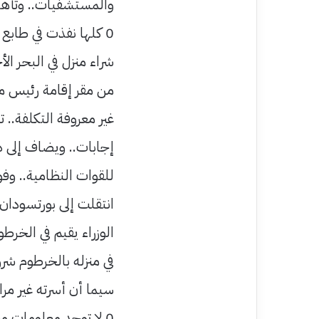
والمستشفيات.. وتأهيل 
0 كلها نفذت في طابع
شراء منزل في البحر الأ
من مقر إقامة رئيس م
غير معروفة التكلفة..
إجابات.. ويضاف إلى 
للقوات النظامية.. وفو
انتقلت إلى بورتسودان 
الوزراء يقيم في الخرطو
في منزله بالخرطوم شر
سيما أن أسرته غير مرا
0 لا توجد معلومات م