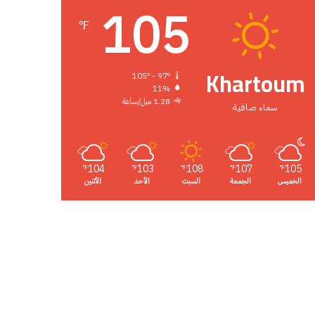
105
℉
Khartoum
105º - 97º
11%
1.28 ميل/ساعة
سماء صافية
104
103
108
107
105
℉
℉
℉
℉
℉
الخميس
الجمعة
السبت
الأحد
الأثنين