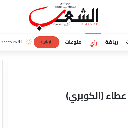
رياضة
منوعات
℃
رأي
41
Khartoum
للإعلان !
عطاء (الكوبري)