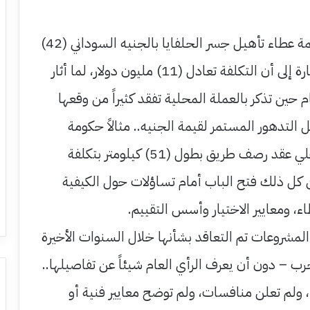
0 لو تم الإعلان عن قيمة عطاء تأهيل جسر الحلفايا بالجنيه السوداني (42)
مليار جنية.. دون الإشارة إلى أن التكلفة تعادل (11) مليون دولار، لما أثار
رقام حين تذكر بالعملة المحلية تفقد كثيراً من وقعها
التدهور المستمر لقيمة الجنيه.. مثالاً حكومة
النيل الأبيض وقعت علي عقد رصف طريق بطول (51) كيلومتر بتكلفة
 لكن كل ذلك فتح الباب أمام تساؤلات حول الكيفية
اء، ومعايير الاختيار وأسس التقييم.
لمشروعات تم التعاقد بشأنها خلال السنوات الأخيرة
رب – دون أن يعرف الرأي العام شيئاً عن تفاصيلها..
 ولم تعلن منافسات، ولم توضح معايير فنية أو