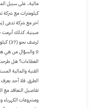
كيلومترات مع شركة تد
صينية. كذلك أبرمت حك
لرصف نحو (37) كيلومتراً بتكلفة تقارب (31) مليار جنيه.
0 والسؤال من هي هذ
العطاءات؟ هل طرحت ا
الفنية والمالية المست
الطرق. فلا أحد يعرف 
تفاصيل التعاقد مع الش
ومشروعات الكهرباء وا