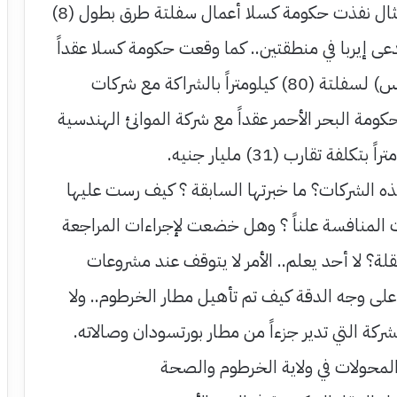
مالية.. على سبيل المثال نفذت حكومة كسلا أعمال سفلتة طرق بطول (8)
عى إيربا في منطقتين.. كما وقعت حكومة كسلا عقداً
آخر مع شركة تدعى (يس) لسفلتة (80) كيلومتراً بالشراكة مع شركات
ومة البحر الأحمر عقداً مع شركة الموانئ الهندسية
ه الشركات؟ ما خبرتها السابقة ؟ كيف رست عليها
لمنافسة علناً ؟ وهل خضعت لإجراءات المراجعة
قلة؟ لا أحد يعلم.. الأمر لا يتوقف عند مشروعات
على وجه الدقة كيف تم تأهيل مطار الخرطوم.. ولا
ركة التي تدير جزءاً من مطار بورتسودان وصالاته.
لمحولات في ولاية الخرطوم والصحة