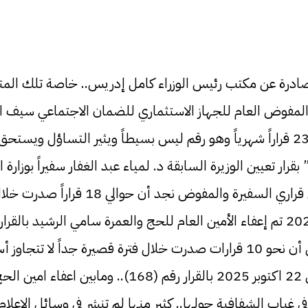
ات الصادرة عن مكتب رئيس الوزراء كامل إدريس.. خاصة تلك ا
ي والذي قضى بإعفاء المفوض العام للجهاز الاستثماري للضمان الاجتماعي 
رات بل في غياب الشفافية حولها.. كثير منها لم تنشر في وسائل ا