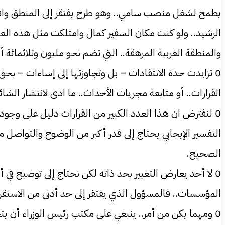
يطمح لشغل منصب سامي.. وهو طرح يفتقر إلى المنطق واقرب لل
الرشيد.. ولو كنت مكان السفير كمال وامتلكت مثل هذه العلا
والمنطقة الغربية المرهقة.. التي تضم نحو مليون وثلاثمائة أل
0 تزايدت حدة الانتقادات – بل وتجاوزتها إلى إساءات – بح
القرارات.. أو متابعة مجريات الأحداث.. ما ادى لانتشار الش
0 لنفترض ان هذا العدد الكبير من القرارات دليل على وجو
التفسير الإيجابي يحتاج إلى قدر أكبر من الوضوح والتواصل مع
الصحيح.
0 لا أحد يعارض التغيير بحد ذاته لكن نحتاج إلى توضيح في أس
المؤسسات.. فالمسؤول الذي يفتقر إلى حد أدنى من الاستقرار
0 ومهما يكن من أمر.. ينبغي على مكتب رئيس الوزراء أن يتحلى بالشفافية الكاملة من خلال الكشف عن جميع القرارات الصادرة عنه.