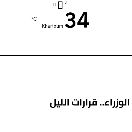
34
℃
Khartoum
وزراء.. قرارات الليل