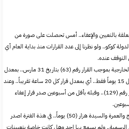
لمتعلقة بالتعيين والإعفاء.. أمس تحصلت على صورة من
سيف الدولة كوكو.. ولو نظرنا إلى عدد القرارات منذ بداية العام أي
0 ليس هذا المثال الوحيد فقد سبق أن انفردنا في “الشعب” بقرار تعيين الوزيرة السابقة د. لمياء عبد الغفار سفيراً بوزارة الخارجية بموجب القرار رقم (63) بتاريخ 31 مارس.. بمعدل
ما يقارب 21 قراراً شهرياً منذ بداية العام.. وعند المقارنة بين قراري السفيرة والمفوض نجد أن حوالي 18 قراراً صدرت خلال 15 يوماً فقط.. أي بمعدل قرار كل 20 ساعة تقريباً.. وعند
الرجوع لقرارات سابقة نجد طريقة مشابهة ففي 2 سبتمبر 2025 تم إعفاء الأمين العام للحج والعمرة سامي الرشيد بالقرار رقم (129).. وقبله بأقل من أسبوعين صدر قرار إعفاء
0 اقال رئيس الوزراء، وكيل وزارة الرياضة هزار عبد الرسول في 22 اكتوبر 2025 بالقرار رقم (168).. ومابين اعفاء امين الحج والعمرة والسيدة هزار (50) يوماً.. في هذة الفترة اصدر
لاعلام الرسمية.. ولم يسمع بها احد وهل كانت خاصة بتعيينات