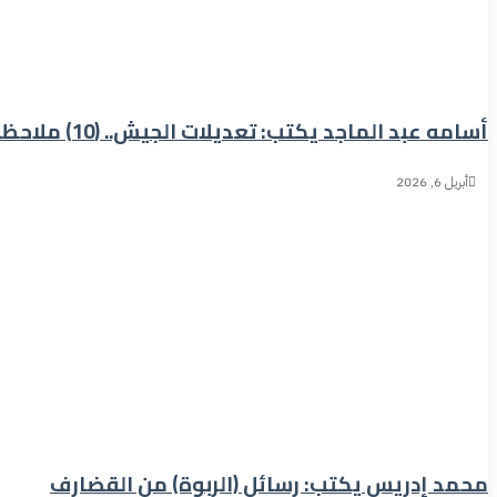
أسامه عبد الماجد يكتب: تعديلات الجيش.. (10) ملاحظات
أبريل 6, 2026
محمد إدريس يكتب: رسائل (الربوة) من القضارف