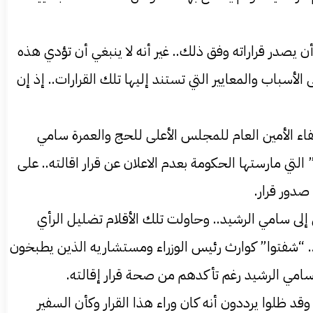
ن يصدر قراراته وفق ذلك.. غير أنه لا ينبغي أن تؤدي هذه
أسباب والمعايير التي تستند إليها تلك القرارات.. إذ إن
اء الأمين العام للمجلس الأعلى للحج والعمرة سامي
لتي مارستها الحكومة بعدم الاعلان عن قرار اقالته.. على
صدور قرار.
إلى سامي الرشيد.. وحاولت تلك الأقلام تضليل الرأي
م من خلال تشابه بين القرارين مستندة إلى أرقامهما.. إقالة سامي بالرقم (129) وإعفاء عثمان حسين حملت (119).. “شفتوا” كوارث رئيس الوزراء ومستشاريه الذين يطبخون
 سامي الرشيد رغم تأكدهم من صحة قرار إقالته.
ظلوا يرددون أنه كان وراء هذا القرار وكأن السفير