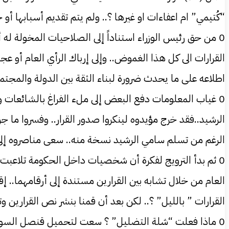
“كُتيمي” ام اعفاءات او غيرها ؟.. ولم يتم تقديم أسبابها أو 
0 من حق رئيس الوزراء استناداً إلى الصلاحيات المخولة له 
القرارات الى كل هذا الغموض.. وإلى إرباك الرأي العام أو عج
اطلاعه على ما يحدث ضرورة لبناء الثقة بين الدولة والمجتم
0 غياب المعلومات دفع البعض إلى ملء الفراغ بالشائعات 
الرشيد..فقد خرج مؤيدوه لينكروا صدور القرار.. وفسروا ما ج
الرغم من تسلم سامي الرشيد نسخة منه.. سعى مناصروه إلى ت
0 ثم بدأ الترويج لفكرة أن شخصيات داخل الحكومة تلاعبت 
القرارات ” بالليل” ؟.. لكن بعد أن قمنا بنشر نص القرارين
0 ماذا فعلت “شلة التضليل” ؟ سعت لتحميل قنصل السودان 