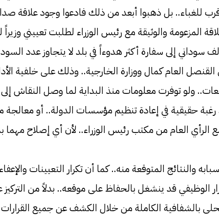
غباء.. بل ذهبوا أبعد من ذلك فادعوا وجود علاقة صداقة قوي
قة المزعومة والوثيقة مع رئيس الوزراء لطلبت تعييني وزيرا
ف سوداني إلى سفارة أكثر هدوءاً في بلد لا يتجاوز عدد السودا
ق القنصل العام كمال ووزارة الخارجية.. وذلك على خلفية الأ
ائعات.. ولو توفرت معلومات منذ البداية لما وصل النقاش إلى
د رغبة حقيقية في إعادة تنظيم مؤسسات الدولة.. أو معالجة
 الرأي العام من مكتب رئيس الوزراء.. لأن أي إصلاح مهما بدأ
بابه والنتائج المتوقعة منه.. كما أن تكرار التعيينات والإعفا
 الوظيفي قد ينشغل بالحفاظ على موقعه.. بدلاً من التركيز ع