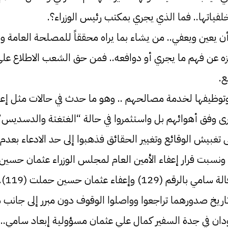
خلفياتها.. فما الذي يجري بمكتب رئيس الوزراء؟.
أن يعين ويعفي.. من يشاء بما يراه محققاً للمصلحة العامة وأ
زه عن فهم ما يجري أو دوافعه.. فمن حق الشعب الاطلاع على ال
ع.
وتوظيفها لخدمة مصالحهم .. وهو ما حدث في حالات مثل إعف
رى وفق أهوائهم بل واستثمروا في حالة “الغتغتة والدسديس” ا
غبيش الوقائع وتغيير الحقائق فذهبوا إلى حد الادعاء بعدم 
ونسبت قرار إعفاء الأمين العام لمجلس الوزراء عثمان حسين 
العا
 وتاريخ صدورهما تراجعوا وواصلوا الوقوف دون مبرر إلى جانب
في جدة السفير كمال علي عثمان مسؤولية إبعاد سامي.. وقد 