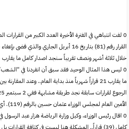
0 لفت انتباهي في الفترة الأخيرة العدد الكبير من القرار
القرار رقم (81) بتاريخ 16 أبريل الجار
خلال ثلاثة أشهر ونصف تقريباً سنجد اصدار كامل ما يقارب 23 قراراً شهرياً وهو رقم ليس بسيطاً ويثير التساؤل ويستحق التوقف عنده.
الأمين العام لمجلس الوزراء عثمان حسين بالرقم (119). أي أن نحو 10 قرارات صدرت خلال فترة قصيرة جداً لا تتجاوز أسبوعين.
كامل (39) قراراً.. المشكلة هنا ليست في كثافة القرا