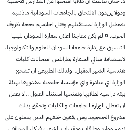
د. حنان تناست ان طلابا امتحنوا من المدارس الاجنبية
ودولا يريدون الالتحاق بالجامعات السودانية ماذنبهم
بتعطيل الوزارة لمستقبلهم وقتل احلامهم بحجة ظروف
الحرب. ¤ لم يكن مفاجئا اعلان سفارة السودان بليبيا
التنسيق مع إدارة جامعة السودان للعلوم والتكنولوجيا،
لاستضافة مباني السفارة بطرابلس امتحانات كليات
هندسية الشهر المقبل.. ولذلك الطبيعي ان تشجع
الوزارة اي مبادرة واي مؤسسة جامعية بمقدورها تهيئة
بيئة دراسية لطلابها وتمنحها استثناء القبول .. لا يعقل
ان تعطل الوزارة الجامعات والكليات وتحقق بذلك
مشروع الجنجويد ومن يقفون خلفهم الذين يعملون على
تدمير موارد وطاقات ومقدرات الشعب في كل المجالات