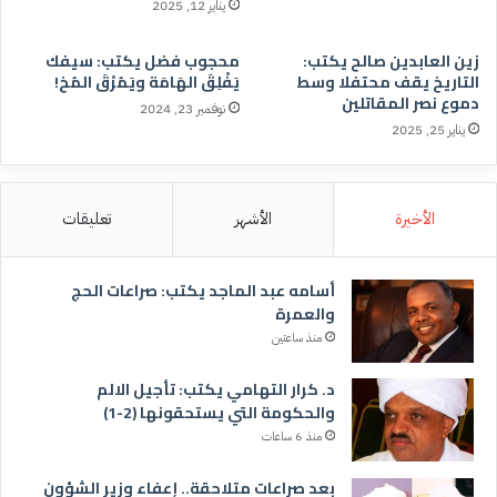
يناير 12, 2025
زين العابدين صالح يكتب:
محجوب فضل يكتب: سيفك
التاريخ يقف محتفلا وسط
يَفْلِقَ الهَامَة ويَمُرْقَ المُخ!
دموع نصر المقاتلين
نوفمبر 23, 2024
يناير 25, 2025
الأخيرة
الأشهر
تعليقات
أسامه عبد الماجد يكتب: صراعات الحج
والعمرة
منذ ساعتين
د. كرار التهامي يكتب: تأجيل الالم
والحكومة التي يستحقونها (2-1)
منذ 6 ساعات
بعد صراعات متلاحقة.. إعفاء وزير الشؤون