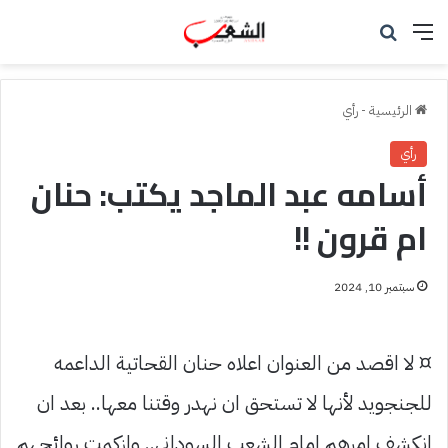
القائمة
بحث عن
الرئيسية
-
رأي
رأي
أسامه عبد الماجد يكتب: حنان
ام قرون !!
سبتمبر 10, 2024
¤ لا اقصد من العنوان اعلاه حنان القحاتية الداعمه
للجنجويد لأنها لا تستحق ان نهدر وقتنا معها.. بعد ان
انكشف امرهم امام الشعب السوداني.. وازكمت روائحهم