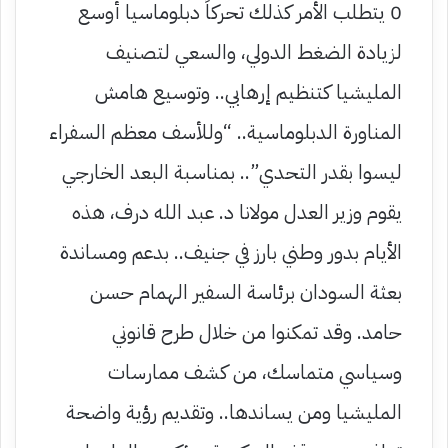
0 يتطلب الأمر كذلك تحركاً دبلوماسيا أوسع
لزيادة الضغط الدولي، والسعي لتصنيف
المليشيا كتنظيم إرهابي.. وتوسيع هامش
المناورة الدبلوماسية.. “وللأسف معظم السفراء
ليسوا بقدر التحدي”.. بمناسبة البعد الخارجي
يقوم وزير العدل مولانا د. عبد الله درف، هذه
الأيام بدور وطني بارز في جنيف.. بدعم ومساندة
بعثة السودان برئاسة السفير الهمام حسن
حامد. وقد تمكنوا من خلال طرح قانوني
وسياسي متماسك، من كشف ممارسات
المليشيا ومن يساندها.. وتقديم رؤية واضحة