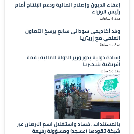
إعفاء الديون وإصلاح المالية ودعم الإنتاج أمام
رئيس الوزراء
منذ 6 ساعات
وفد أكاديمي سوداني سابع يرسخ التعاون
العلمي مع إريتريا
منذ 12 ساعة
إشادة دولية بدور وزير الدولة للمالية بقمة
أفريقية بنيجيريا
منذ 16 ساعة
بالمستندات.. فساد واستغلال اسم البرهان عبر
شبكة تقودها (عسجد) ومسؤولة رفيعة